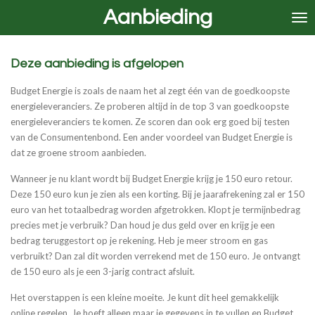
Aanbieding
Ga
direct
naar
de
Deze aanbieding is afgelopen
hoofdinhoud
Budget Energie is zoals de naam het al zegt één van de goedkoopste
energieleveranciers. Ze proberen altijd in de top 3 van goedkoopste
energieleveranciers te komen. Ze scoren dan ook erg goed bij testen
van de Consumentenbond. Een ander voordeel van Budget Energie is
dat ze groene stroom aanbieden.
Wanneer je nu klant wordt bij Budget Energie krijg je 150 euro retour.
Deze 150 euro kun je zien als een korting. Bij je jaarafrekening zal er 150
euro van het totaalbedrag worden afgetrokken. Klopt je termijnbedrag
precies met je verbruik? Dan houd je dus geld over en krijg je een
bedrag teruggestort op je rekening. Heb je meer stroom en gas
verbruikt? Dan zal dit worden verrekend met de 150 euro. Je ontvangt
de 150 euro als je een 3-jarig contract afsluit.
Het overstappen is een kleine moeite. Je kunt dit heel gemakkelijk
online regelen. Je hoeft alleen maar je gegevens in te vullen en Budget