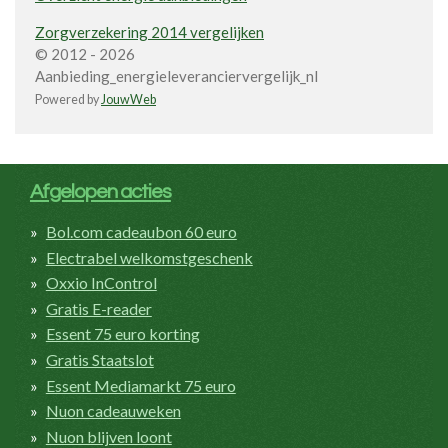
Zorgverzekering 2014 vergelijken
© 2012 - 2026
Aanbieding_energieleveranciervergelijk_nl
Powered by
JouwWeb
Afgelopen acties
Bol.com cadeaubon 60 euro
Electrabel welkomstgeschenk
Oxxio InControl
Gratis E-reader
Essent 75 euro korting
Gratis Staatslot
Essent Mediamarkt 75 euro
Nuon cadeauweken
Nuon blijven loont